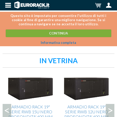
Questo sito è impostato per consentire l'utilizzo di tutti i
cookie al fine di garantire una migliore navigazione. Se si
continua a navigare se ne accetta il loro utilizzo.
CONTINUA
Informativa completa
IN VETRINA
<
>
ARMADIO RACK 19"
ARMADIO RACK 19"
SERIE RWB 15U NERO
SERIE RWB 12U NERO
PROFONDITA' 600 MM
PROFONDITA' 600 MM